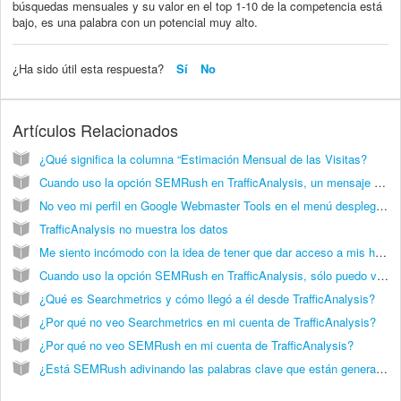
búsquedas mensuales y su valor en el top 1-10 de la competencia está
bajo, es una palabra con un potencial muy alto.
¿Ha sido útil esta respuesta?
Sí
No
Artículos Relacionados
¿Qué significa la columna “Estimación Mensual de las Visitas?
Cuando uso la opción SEMRush en TrafficAnalysis, un mensaje me dice que he llegado al límite de las 1000 palabras clave pero se que no es llegado al límite de las 1000 palabras clave.
No veo mi perfil en Google Webmaster Tools en el menú desplegable
TrafficAnalysis no muestra los datos
Me siento incómodo con la idea de tener que dar acceso a mis herramientas. ¿Hay alguna manera de usar otro perfil sin que tenga que compartir mis accesos para las herramientas Webmaster Tools y Google Analytics?
Cuando uso la opción SEMRush en TrafficAnalysis, sólo puedo ver una palabra clave para mi dominio en TrafficAnalysis.
¿Qué es Searchmetrics y cómo llegó a él desde TrafficAnalysis?
¿Por qué no veo Searchmetrics en mi cuenta de TrafficAnalysis?
¿Por qué no veo SEMRush en mi cuenta de TrafficAnalysis?
¿Está SEMRush adivinando las palabras clave que están generado tráfico en la página web (y no están visibles en Google Analytics) o si está trabajando con los datos de Google Analytics?