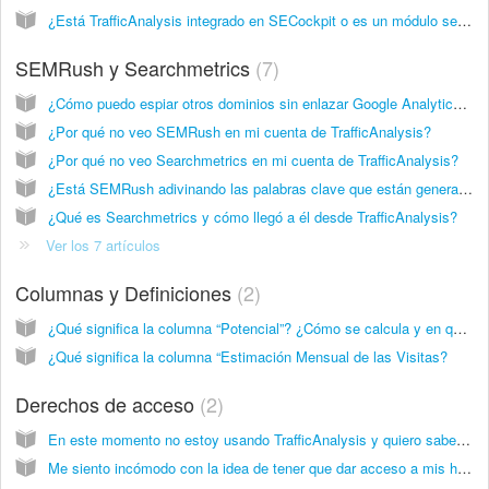
¿Está TrafficAnalysis integrado en SECockpit o es un módulo separado?
SEMRush y Searchmetrics
7
¿Cómo puedo espiar otros dominios sin enlazar Google Analytics o Webmaster Tool con TrafficAnalysis?
¿Por qué no veo SEMRush en mi cuenta de TrafficAnalysis?
¿Por qué no veo Searchmetrics en mi cuenta de TrafficAnalysis?
¿Está SEMRush adivinando las palabras clave que están generado tráfico en la página web (y no están visibles en Google Analytics) o si está trabajando con los datos de Google Analytics?
¿Qué es Searchmetrics y cómo llegó a él desde TrafficAnalysis?
Ver los 7 artículos
Columnas y Definiciones
2
¿Qué significa la columna “Potencial”? ¿Cómo se calcula y en que se basa?
¿Qué significa la columna “Estimación Mensual de las Visitas?
Derechos de acceso
2
En este momento no estoy usando TrafficAnalysis y quiero saber cómo puedo revocar el acceso a mi sitio para support@swissmademarketing.com en Google Analytics y Google Webmaster Tools.
Me siento incómodo con la idea de tener que dar acceso a mis herramientas. ¿Hay alguna manera de usar otro perfil sin que tenga que compartir mis accesos para las herramientas Webmaster Tools y Google Analytics?