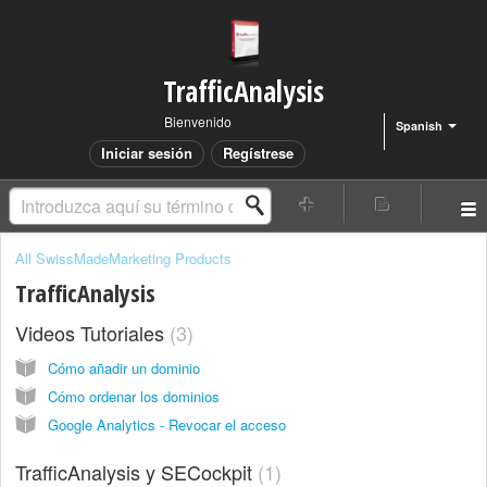
TrafficAnalysis
Bienvenido
Spanish
Iniciar sesión
Regístrese
All SwissMadeMarketing Products
TrafficAnalysis
Videos Tutoriales
3
Cómo añadir un dominio
Cómo ordenar los dominios
Google Analytics - Revocar el acceso
TrafficAnalysis y SECockpit
1