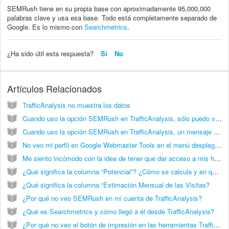
SEMRush tiene en su propia base con aproximadamente 95,000,000
palabras clave y usa esa base. Todo está completamente separado de
Google. Es lo mismo con
Searchmetrics
.
¿Ha sido útil esta respuesta?
Sí
No
Artículos Relacionados
TrafficAnalysis no muestra los datos
Cuando uso la opción SEMRush en TrafficAnalysis, sólo puedo ver una palabra clave para mi dominio en TrafficAnalysis.
Cuando uso la opción SEMRush en TrafficAnalysis, un mensaje me dice que he llegado al límite de las 1000 palabras clave pero se que no es llegado al límite de las 1000 palabras clave.
No veo mi perfil en Google Webmaster Tools en el menú desplegable
Me siento incómodo con la idea de tener que dar acceso a mis herramientas. ¿Hay alguna manera de usar otro perfil sin que tenga que compartir mis accesos para las herramientas Webmaster Tools y Google Analytics?
¿Qué significa la columna “Potencial”? ¿Cómo se calcula y en que se basa?
¿Qué significa la columna “Estimación Mensual de las Visitas?
¿Por qué no veo SEMRush en mi cuenta de TrafficAnalysis?
¿Qué es Searchmetrics y cómo llegó a él desde TrafficAnalysis?
¿Por qué no veo el botón de impresión en las herramientas TrafficAnalysis o SECockpit?